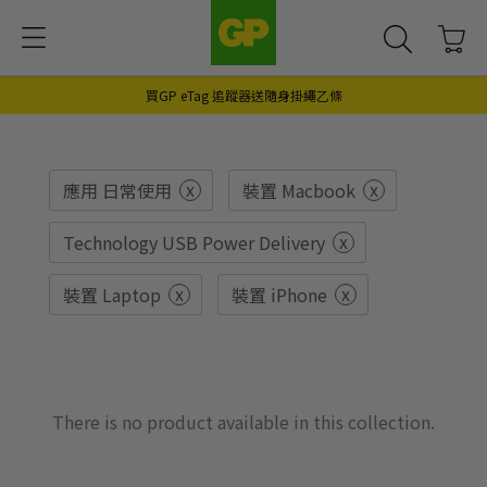
買GP eTag 追蹤器送隨身掛繩乙條
x
x
應用 日常使用
裝置 Macbook
x
Technology USB Power Delivery
x
x
裝置 Laptop
裝置 iPhone
There is no product available in this collection.