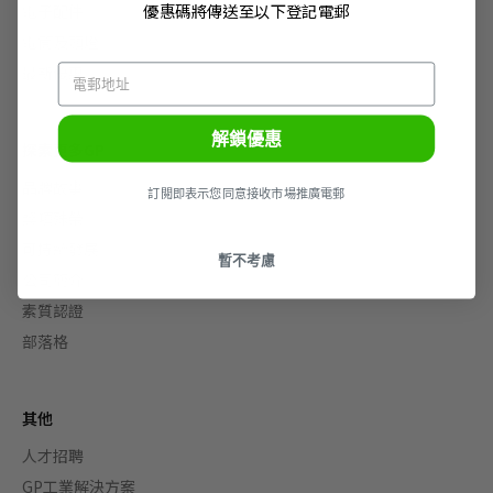
優惠碼將傳送至以下登記電郵
電子配件
電筒及頭燈
最新優惠
解鎖優惠
探索更多GP
品牌故事
訂閲即表示您同意接收市場推廣電郵
獎項殊榮
可持續發展
暫不考慮
公司簡介
素質認證
部落格
其他
人才招聘
GP工業解決方案