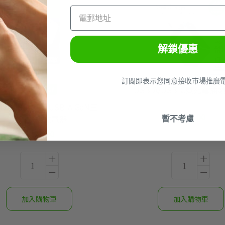
解鎖優惠
訂閲即表示您同意接收市場推廣
USB-A/USB-C雙充電插頭
最新產品
5W USB-C 及 USB-A GaN三
$129.00
暫不考慮
接口快速充電器
$249.00