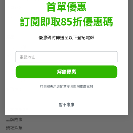
首單優惠
使用條款
FAQ
訂閱即取85折優惠碼
產品
優惠碼將傳送至以下登記電郵
一次性電池
充電池及充電器
特種電池
解鎖優惠
電子配件
電筒及頭燈
訂閲即表示您同意接收市場推廣電郵
最新優惠
暫不考慮
探索更多GP
品牌故事
獎項殊榮