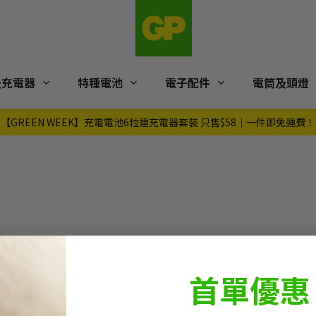
及充電器
特種電池
電子配件
電筒及頭燈
【GREEN WEEK】充電電池6粒連充電器套裝 只售$58｜一件即免運費！
首單優惠