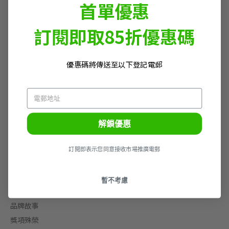
首單優惠
使用條款
FAQ
訂閱即取85折優惠碼
產品
優惠碼將傳送至以下登記電郵
一次性電池
充電池及充電器
特種電池
解鎖優惠
電子配件
電筒及頭燈
訂閲即表示您同意接收市場推廣電郵
最新優惠
暫不考慮
探索更多GP
品牌故事
獎項殊榮