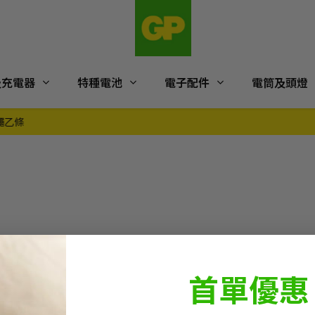
及充電器
特種電池
電子配件
電筒及頭燈
【GREEN WEEK】充電電池6粒連充電器套裝 只售$58｜一件即免運費！
首單優惠