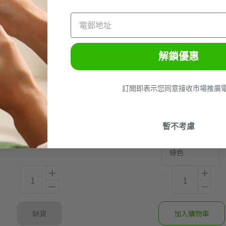
解鎖優惠
訂閲即表示您同意接收市場推廣
 M2+系列儲電寶 20000mAh
GP M2+系列儲電寶1000
M20C
M10C
$459.00
$359.00
$259.00
$199.00
暫不考慮
綠色