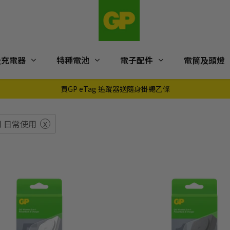
及充電器
特種電池
電子配件
電筒及頭燈
買GP eTag 追蹤器送隨身掛繩乙條
x
 日常使用