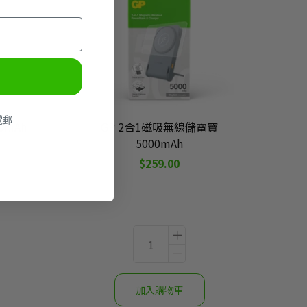
電郵
0mAh
GP 2合1磁吸無線儲電寶
5000mAh
$259.00