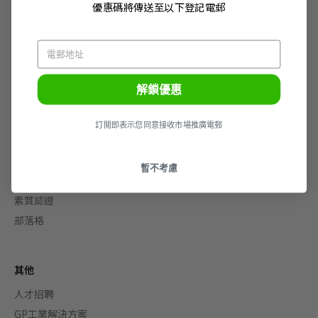
優惠碼將傳送至以下登記電郵
電子配件
電筒及頭燈
最新優惠
解鎖優惠
探索更多GP
品牌故事
訂閲即表示您同意接收市場推廣電郵
獎項殊榮
可持續發展
暫不考慮
公司簡介
素質認證
部落格
其他
人才招聘
GP工業解決方案