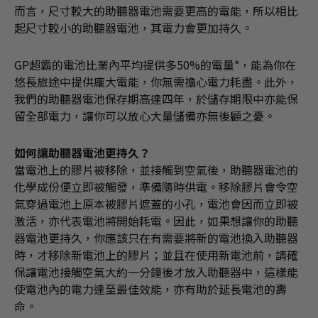
而言，尺寸較大的助聽器電池需要更高的電能，所以相比
起尺寸較小的助聽器電池，其電力會更加持久。
GP超霸的電池比業內平均提供多50%的電量*，能為你在
悠長旅途中提供龐大電能，你無需擔心電力耗盡。此外，
我們的助聽器電池保存期高達四年，於儲存期限中亦能保
留全部電力，讓你可以放心大量儲備亦無後顧之憂。
如何讓助聽器電池更持久？
當電池上的膠片被移除，並接觸到空氣後，助聽器電池的
化學成份便立即被觸發，準備隨時供電。移除膠片會令空
氣穿過電池上原本被膠片遮蓋的小孔，電池會因而立即被
激活，亦代表電池將開始耗電。因此，如果想讓你的助聽
器電池更持久，你應該只在有需要將新的電池換入助聽器
時，才移除新電池上的膠片；並且在使用新電池前，請確
保讓電池接觸空氣大約一分鐘後才放入助聽器中，這樣能
使電池內的電力達至最佳效能，亦有助於延長電池的壽
命。