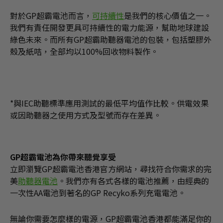
對於GP超霸電池而言，
可持續性
是我們的核心價值之一。
我們有責任開發更具可持續性的電力能源，幫助地球建設
綠色未來。而所有GP超霸助聽器電池的包裝，包括塑膠外
殼及紙咭，全部均以100%回收物料製作。
*與IEC助聽標準應用測試的最低平均值作比較。供電效果
或因助聽器之使用方式及型號而存在差異。
GP超霸電池為你帶來聽覺享受
立即瀏覽GP超霸電池香港官方網站，尋找符合你需求的完
美
助聽器電池
。我們亦有各式各樣的電池推薦，由經典的
一次性AA電池到著名的GP Recyko系列充電電池。
無論你需要怎麼樣的電源，GP超霸電池香港都能滿足你的